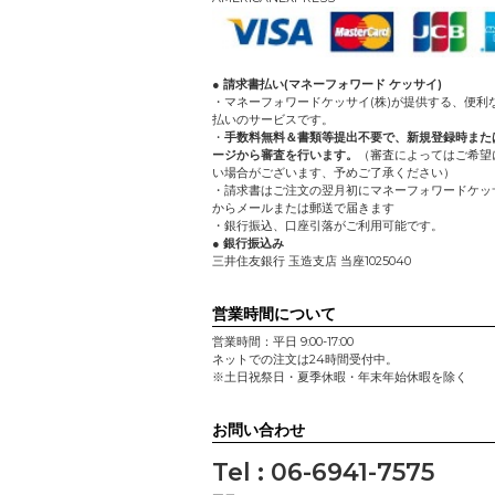
● 請求書払い(マネーフォワード ケッサイ)
・マネーフォワードケッサイ(株)が提供する、便利
払いのサービスです。
・
手数料無料＆書類等提出不要で、新規登録時また
ージから審査を行います。
（審査によってはご希望
い場合がございます、予めご了承ください）
・請求書はご注文の翌月初にマネーフォワードケッサ
からメールまたは郵送で届きます
・銀行振込、口座引落がご利用可能です。
● 銀行振込み
三井住友銀行 玉造支店 当座1025040
営業時間について
営業時間：平日 9:00-17:00
ネットでの注文は24時間受付中。
※土日祝祭日・夏季休暇・年末年始休暇を除く
お問い合わせ
Tel : 06-6941-7575