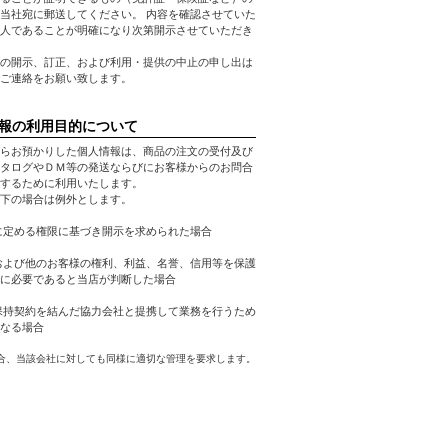
当社宛に郵送してください。 内容を確認させていた
人であることが明確になり次第開示させていただき
の開示、訂正、および利用・提供の中止の申し出は
ご連絡をお願い致します。
報の利用目的について
らお預かりした個人情報は、商品の注文の受付及び
タログやＤＭ等の発送ならびにお客様からのお問合
するために利用いたします。
下の場合は例外とします。
に定める権限に基づき開示を求められた場合
および他のお客様の権利、利益、名誉、信用等を保護
に必要であると当店が判断した場合
保持契約を結んだ協力会社と提携して業務を行うため
なる場合
合、当該会社に対しても同様に適切な管理を要求します。