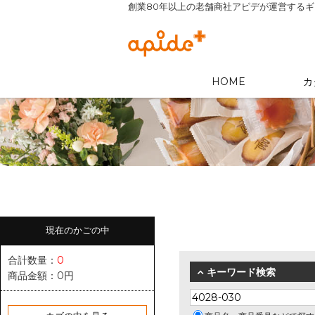
創業80年以上の老舗商社アピデが運営する
HOME
カ
現在のかごの中
合計数量：
0
キーワード検索
商品金額：
0円