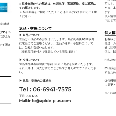
● 弊社倉庫からの配送は、佐川急便、西濃運輸、福山通運に
写しを、
てお届けします。
だき、本
※ 配送業者をご指定いただくことは出来かねますのでご了承
ます。
ください。
個人情報
下記まで
な請求書
返品・交換について
個人情
はマイペ
▶ 返品について
に添えな
返品は不良品のみお受けいたします。商品到着後1週間以内
お客様か
に電話にてご連絡ください。返品の送料・手数料について
発送、カ
イ(株)
は、当社が負担いたします。
せに回答
（※返品可能付きで販売している商品は除く）
但し、以
▶ 交換について
⑴ 法律
返品商品到着確認後3営業日以内に商品を発送いたします。
それ以降は、お受けすることが出来ませんのでご了承くださ
⑵ 当店
い。
するため
▶ 返品・交換のご連絡先
⑶ 秘密
に必要と
Tel : 06-6941-7575
※この場
平日 9:00-17:00
Mail:
info@apide-plus.com