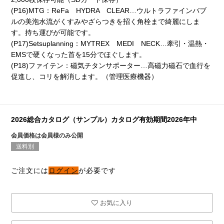
(P16)MTG：ReFa HYDRA CLEAR…ウルトラファインバブ
ルの美泡水流がくすみやざらつきを招く角栓まで綺麗にしま
す。持ち運びが可能です。
(P17)Setsuplanning：MYTREX MEDI NECK…牽引・温熱・
EMSで硬くなった首を15分でほぐします。
(P18)ファイテン：磁気チタンサポーター…高磁力磁石で血行を
促進し、コリを解消します。（管理医療機器）
2026総合カタログ（サンプル）カタログ有効期間2026年中
会員価格は会員様のみ公開
送料別
ご注文には
ログイン
が必要です
お気に入り