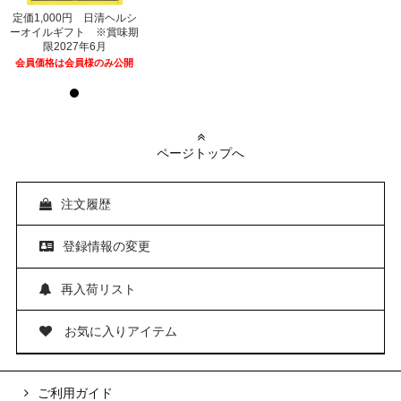
シ
定価1,000円 日清ヘルシ
定価1,000円 日清ヘルシ
期
ーオイルギフト ※賞味期
ーオイルギフト ※賞味期
限2027年6月
限2027年6月
開
会員価格は会員様のみ公開
会員価格は会員様のみ公開
ページトップへ
注文履歴
登録情報の変更
再入荷リスト
お気に入りアイテム
ご利用ガイド