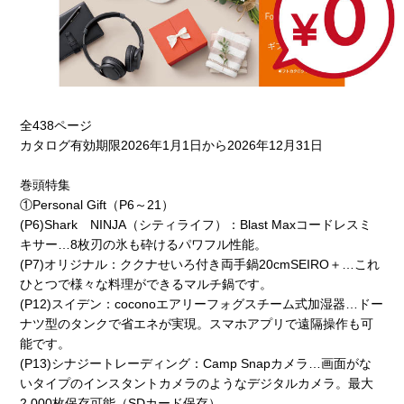
全438ページ
カタログ有効期限2026年1月1日から2026年12月31日
巻頭特集
①Personal Gift（P6～21）
(P6)Shark NINJA（シティライフ）：Blast Maxコードレスミ
キサー…8枚刃の氷も砕けるパワフル性能。
(P7)オリジナル：ククナせいろ付き両手鍋20cmSEIRO＋…これ
ひとつで様々な料理ができるマルチ鍋です。
(P12)スイデン：coconoエアリーフォグスチーム式加湿器…ドー
ナツ型のタンクで省エネが実現。スマホアプリで遠隔操作も可
能です。
(P13)シナジートレーディング：Camp Snapカメラ…画面がな
いタイプのインスタントカメラのようなデジタルカメラ。最大
2,000枚保存可能（SDカード保存）