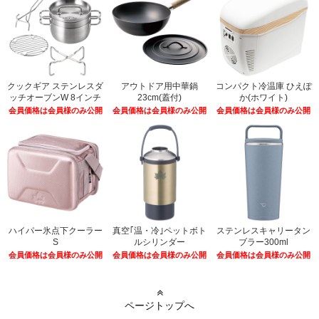
クックギア ステンレスダ
アウトドア用中華鍋
コンパクト冷温庫 ひえぽ
ッチオーブンW 8インチ
23cm(蓋付)
か(ホワイト)
会員価格は会員様のみ公開
会員価格は会員様のみ公開
会員価格は会員様のみ公開
ハイパー氷点下クーラー
真空｢温・冷｣ペットボト
ステンレスキャリータン
S
ルシリンダー
ブラー300ml
会員価格は会員様のみ公開
会員価格は会員様のみ公開
会員価格は会員様のみ公開
ページトップへ