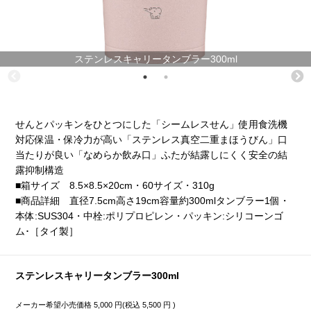
ステンレスキャリータンブラー300ml
せんとパッキンをひとつにした「シームレスせん」使用食洗機
対応保温・保冷力が高い「ステンレス真空二重まほうびん」口
当たりが良い「なめらか飲み口」ふたが結露しにくく安全の結
露抑制構造
■箱サイズ 8.5×8.5×20cm・60サイズ・310g
■商品詳細 直径7.5cm高さ19cm容量約300mlタンブラー1個・
本体:SUS304・中栓:ポリプロピレン・パッキン:シリコーンゴ
ム･［タイ製］
ステンレスキャリータンブラー300ml
メーカー希望小売価格
5,000
円(税込
5,500
円 )