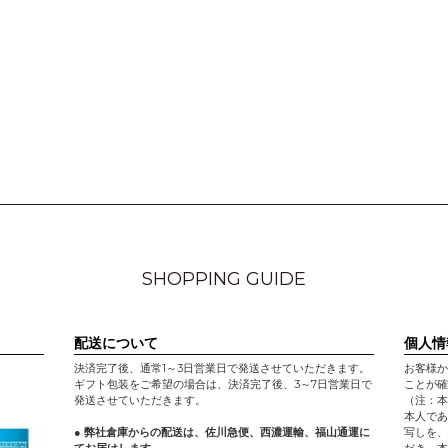
SHOPPING GUIDE
配送について
個人情
決済完了後、通常1～3日営業日で発送させていただきます。
お客様か
ギフト包装をご希望の場合は、決済完了後、3～7日営業日で
ことが確
発送させていただきます。
（注：本
本人であ
● 弊社倉庫からの配送は、佐川急便、西濃運輸、福山通運に
写しを、