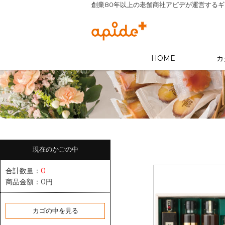
創業80年以上の老舗商社アピデが運営する
HOME
カ
現在のかごの中
合計数量：
0
商品金額：
0円
カゴの中を見る