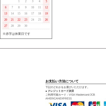
1
2
3
4
5
6
7
8
9
10
11
12
13
14
15
16
17
18
19
20
21
22
23
24
25
26
27
28
29
30
※赤字は休業日です
お支払い方法について
下記のどれかをお選びいただけます。
● クレジットカード決済
ご利用可能カード：VISA Mastercard JCB
AMERICANEXPRESS