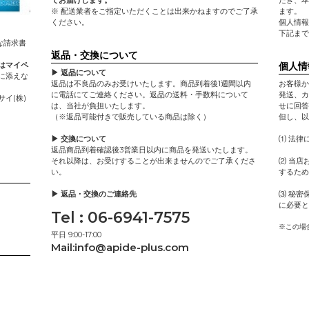
てお届けします。
だき、本
※ 配送業者をご指定いただくことは出来かねますのでご了承
ます。
ください。
個人情報
下記まで
な請求書
返品・交換について
個人情
はマイペ
▶ 返品について
に添えな
返品は不良品のみお受けいたします。商品到着後1週間以内
お客様か
に電話にてご連絡ください。返品の送料・手数料について
発送、カ
イ(株)
は、当社が負担いたします。
せに回答
（※返品可能付きで販売している商品は除く）
但し、以
▶ 交換について
⑴ 法律
返品商品到着確認後3営業日以内に商品を発送いたします。
それ以降は、お受けすることが出来ませんのでご了承くださ
⑵ 当店
い。
するため
▶ 返品・交換のご連絡先
⑶ 秘密
に必要と
Tel : 06-6941-7575
※この場
平日 9:00-17:00
Mail:
info@apide-plus.com