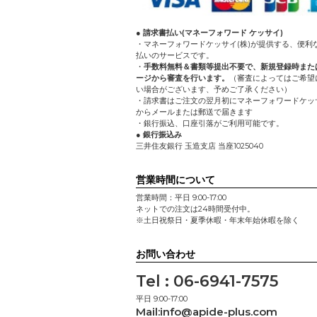
● 請求書払い(マネーフォワード ケッサイ)
・マネーフォワードケッサイ(株)が提供する、便利
払いのサービスです。
・
手数料無料＆書類等提出不要で、新規登録時また
ージから審査を行います。
（審査によってはご希望
い場合がございます、予めご了承ください）
・請求書はご注文の翌月初にマネーフォワードケッサ
からメールまたは郵送で届きます
・銀行振込、口座引落がご利用可能です。
● 銀行振込み
三井住友銀行 玉造支店 当座1025040
営業時間について
営業時間：平日 9:00-17:00
ネットでの注文は24時間受付中。
※土日祝祭日・夏季休暇・年末年始休暇を除く
お問い合わせ
Tel : 06-6941-7575
平日 9:00-17:00
Mail:
info@apide-plus.com