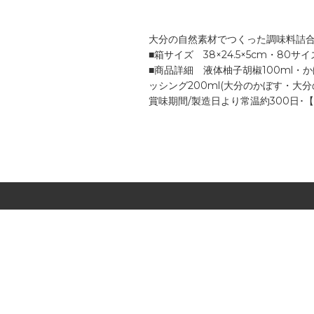
大分の自然素材でつくった調味料詰
■箱サイズ 38×24.5×5cm・80サイ
■商品詳細 液体柚子胡椒100ml・
ッシング200ml(大分のかぼす・大
賞味期間/製造日より常温約300日･