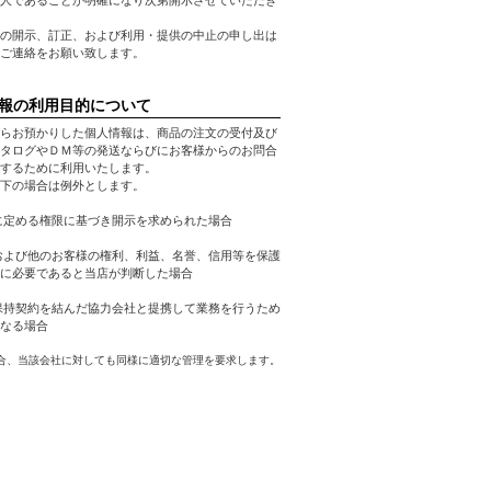
人であることが明確になり次第開示させていただき
の開示、訂正、および利用・提供の中止の申し出は
ご連絡をお願い致します。
報の利用目的について
らお預かりした個人情報は、商品の注文の受付及び
タログやＤＭ等の発送ならびにお客様からのお問合
するために利用いたします。
下の場合は例外とします。
に定める権限に基づき開示を求められた場合
および他のお客様の権利、利益、名誉、信用等を保護
に必要であると当店が判断した場合
保持契約を結んだ協力会社と提携して業務を行うため
なる場合
合、当該会社に対しても同様に適切な管理を要求します。