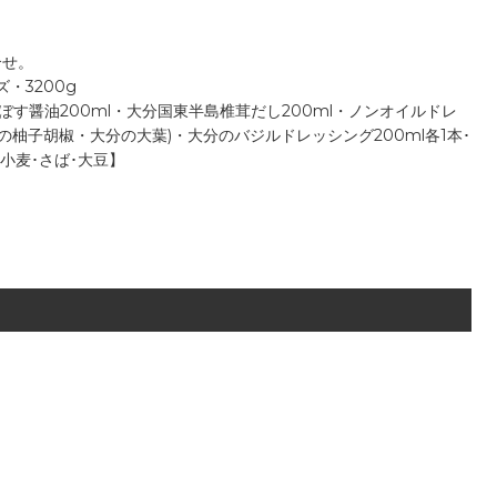
合せ。
ズ・3200g
かぼす醤油200ml・大分国東半島椎茸だし200ml・ノンオイルドレ
分の柚子胡椒・大分の大葉)・大分のバジルドレッシング200ml各1本･
【小麦･さば･大豆】