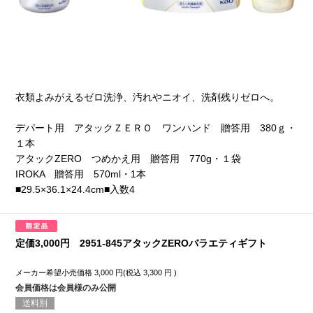
衣類よみがえるゼロ洗浄、汚れやニオイ、洗剤残りゼロへ。
デパート用 アタックＺＥＲＯ ワンハンド 贈答用 380ｇ・
１本
アタックZERO つめかえ用 贈答用 770g・１袋
IROKA 贈答用 570ml・1本
■29.5×36.1×24.4cm■入数4
定価3,000円 2951-845アタックZEROバラエティギフト
メーカー希望小売価格
3,000
円(税込
3,300
円 )
会員価格は会員様のみ公開
送料別