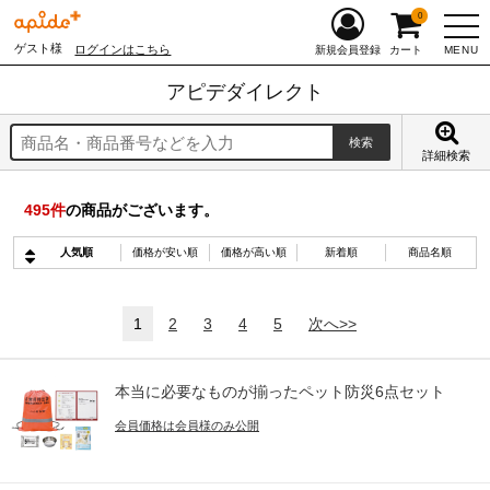
0
ゲスト様
ログインはこちら
MENU
新規会員登録
カート
アピデダイレクト
詳細検索
495
件
の商品がございます。
人気順
価格が安い順
価格が高い順
新着順
商品名順
1
2
3
4
5
次へ>>
本当に必要なものが揃ったペット防災6点セット
会員価格は会員様のみ公開