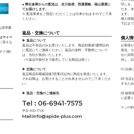
● 弊社倉庫からの配送は、佐川急便、西濃運輸、福山通運に
写しを、
てお届けします。
だき、本
※ 配送業者をご指定いただくことは出来かねますのでご了承
ます。
ください。
個人情報
下記まで
な請求書
返品・交換について
個人情
はマイペ
▶ 返品について
に添えな
返品は不良品のみお受けいたします。商品到着後1週間以内
お客様か
に電話にてご連絡ください。返品の送料・手数料について
発送、カ
イ(株)
は、当社が負担いたします。
せに回答
（※返品可能付きで販売している商品は除く）
但し、以
▶ 交換について
⑴ 法律
返品商品到着確認後3営業日以内に商品を発送いたします。
それ以降は、お受けすることが出来ませんのでご了承くださ
⑵ 当店
い。
するため
▶ 返品・交換のご連絡先
⑶ 秘密
に必要と
Tel : 06-6941-7575
※この場
平日 9:00-17:00
Mail:
info@apide-plus.com