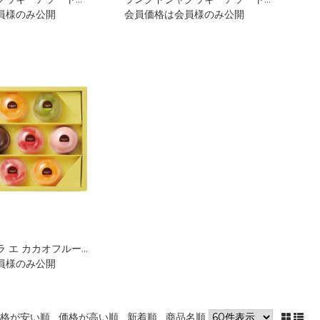
員様のみ公開
会員価格は会員様のみ公開
ムースショコラ エ カカオフルーツジュレ10個入 GMG-406
員様のみ公開
格が安い順
価格が高い順
新着順
商品名順