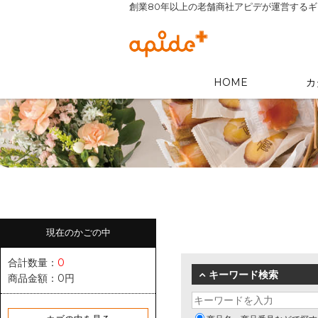
創業80年以上の老舗商社アピデが運営する
HOME
カ
現在のかごの中
合計数量：
0
キーワード検索
商品金額：
0円