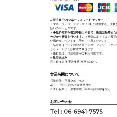
● 請求書払い(マネーフォワード ケッサイ)
・マネーフォワードケッサイ(株)が提供する、便利
払いのサービスです。
・
手数料無料＆書類等提出不要で、新規登録時また
ージから審査を行います。
（審査によってはご希望
い場合がございます、予めご了承ください）
・請求書はご注文の翌月初にマネーフォワードケッサ
からメールまたは郵送で届きます
・銀行振込、口座引落がご利用可能です。
● 銀行振込み
三井住友銀行 玉造支店 当座1025040
営業時間について
営業時間：平日 9:00-17:00
ネットでの注文は24時間受付中。
※土日祝祭日・夏季休暇・年末年始休暇を除く
お問い合わせ
Tel : 06-6941-7575