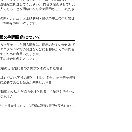
当社宛に郵送してください。 内容を確認させていた
人であることが明確になり次第開示させていただき
の開示、訂正、および利用・提供の中止の申し出は
ご連絡をお願い致します。
報の利用目的について
らお預かりした個人情報は、商品の注文の受付及び
タログやＤＭ等の発送ならびにお客様からのお問合
するために利用いたします。
下の場合は例外とします。
に定める権限に基づき開示を求められた場合
および他のお客様の権利、利益、名誉、信用等を保護
に必要であると当店が判断した場合
保持契約を結んだ協力会社と提携して業務を行うため
なる場合
合、当該会社に対しても同様に適切な管理を要求します。