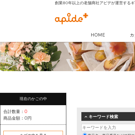
創業80年以上の老舗商社アピデが運営する
HOME
カ
現在のかごの中
合計数量：
0
キーワード検索
商品金額：
0円