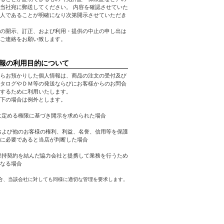
当社宛に郵送してください。 内容を確認させていた
人であることが明確になり次第開示させていただき
の開示、訂正、および利用・提供の中止の申し出は
ご連絡をお願い致します。
報の利用目的について
らお預かりした個人情報は、商品の注文の受付及び
タログやＤＭ等の発送ならびにお客様からのお問合
するために利用いたします。
下の場合は例外とします。
に定める権限に基づき開示を求められた場合
および他のお客様の権利、利益、名誉、信用等を保護
に必要であると当店が判断した場合
保持契約を結んだ協力会社と提携して業務を行うため
なる場合
合、当該会社に対しても同様に適切な管理を要求します。