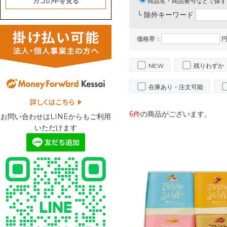
カゴの中を見る
商品名・商品番号などで探す
└ 除外キーワード
価格帯：
円
NEW
残りわずか
在庫あり・注文可能
6件
の商品がございます。
お問い合わせはLINEからもご利用
いただけます