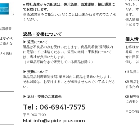
● 弊社倉庫からの配送は、佐川急便、西濃運輸、福山通運に
写しを、
てお届けします。
だき、本
※ 配送業者をご指定いただくことは出来かねますのでご了承
ます。
ください。
個人情報
下記まで
な請求書
返品・交換について
個人情
はマイペ
▶ 返品について
に添えな
返品は不良品のみお受けいたします。商品到着後1週間以内
お客様か
に電話にてご連絡ください。返品の送料・手数料について
発送、カ
イ(株)
は、当社が負担いたします。
せに回答
（※返品可能付きで販売している商品は除く）
但し、以
▶ 交換について
⑴ 法律
返品商品到着確認後3営業日以内に商品を発送いたします。
それ以降は、お受けすることが出来ませんのでご了承くださ
⑵ 当店
い。
するため
▶ 返品・交換のご連絡先
⑶ 秘密
に必要と
Tel : 06-6941-7575
※この場
平日 9:00-17:00
Mail:
info@apide-plus.com