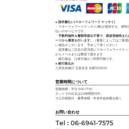
● 請求書払い(マネーフォワード ケッサイ)
・マネーフォワードケッサイ(株)が提供する、便利
払いのサービスです。
・
手数料無料＆書類等提出不要で、新規登録時また
ージから審査を行います。
（審査によってはご希望
い場合がございます、予めご了承ください）
・請求書はご注文の翌月初にマネーフォワードケッサ
からメールまたは郵送で届きます
・銀行振込、口座引落がご利用可能です。
● 銀行振込み
三井住友銀行 玉造支店 当座1025040
営業時間について
営業時間：平日 9:00-17:00
ネットでの注文は24時間受付中。
※土日祝祭日・夏季休暇・年末年始休暇を除く
お問い合わせ
Tel : 06-6941-7575