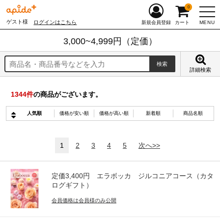
0
ゲスト様
ログインはこちら
MENU
新規会員登録
カート
3,000~4,999円（定価）
詳細検索
1344
件
の商品がございます。
人気順
価格が安い順
価格が高い順
新着順
商品名順
1
2
3
4
5
次へ>>
定価3,400円 エラボッカ ジルコニアコース（カタ
ログギフト）
会員価格は会員様のみ公開