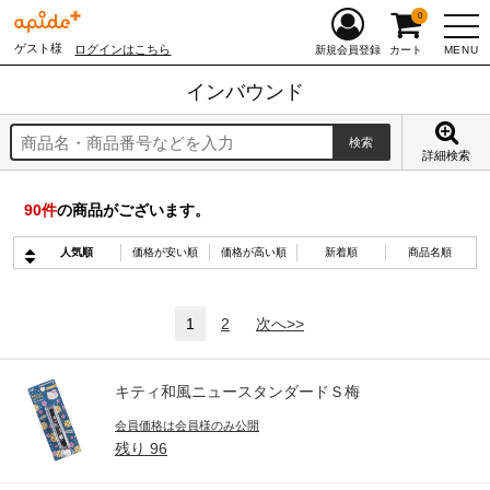
0
ゲスト様
ログインはこちら
MENU
新規会員登録
カート
インバウンド
詳細検索
90
件
の商品がございます。
人気順
価格が安い順
価格が高い順
新着順
商品名順
1
2
次へ>>
キティ和風ニュースタンダードＳ梅
会員価格は会員様のみ公開
残り
96