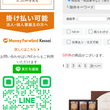
カゴの中を見る
商品名・商品番号などで探す
└ 除外キーワード
価格帯：
円
NEW
残りわずか
在庫あり・注文可能
591件
の商品がございます。
お問い合わせはLINEからもご利用
いただけます
1
2
3
4
5
次へ>>