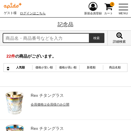
0
ゲスト様
ログインはこちら
MENU
新規会員登録
カート
記念品
詳細検索
22
件
の商品がございます。
人気順
価格が安い順
価格が高い順
新着順
商品名順
Rex チタングラス
会員価格は会員様のみ公開
Rex チタングラス