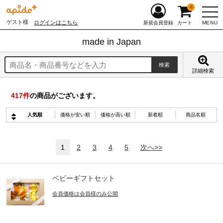
0
ゲスト様
ログインはこちら
MENU
新規会員登録
カート
made in Japan
詳細検索
417
件
の商品がございます。
人気順
価格が安い順
価格が高い順
新着順
商品名順
1
2
3
4
5
次へ>>
ベビーギフトセット
会員価格は会員様のみ公開