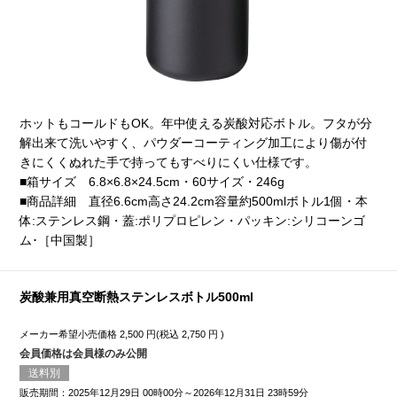
ホットもコールドもOK。年中使える炭酸対応ボトル。フタが分
解出来て洗いやすく、パウダーコーティング加工により傷が付
きにくくぬれた手で持ってもすべりにくい仕様です。
■箱サイズ 6.8×6.8×24.5cm・60サイズ・246g
■商品詳細 直径6.6cm高さ24.2cm容量約500mlボトル1個・本
体:ステンレス鋼・蓋:ポリプロピレン・パッキン:シリコーンゴ
ム･［中国製］
炭酸兼用真空断熱ステンレスボトル500ml
メーカー希望小売価格
2,500
円(税込
2,750
円 )
会員価格は会員様のみ公開
送料別
販売期間：2025年12月29日 00時00分～2026年12月31日 23時59分