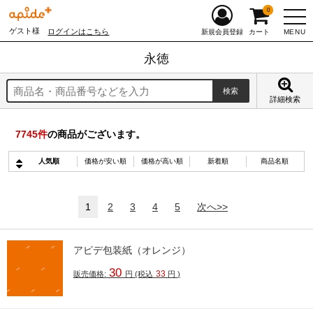
0
ゲスト様
ログインはこちら
MENU
新規会員登録
カート
永徳
詳細検索
7745
件
の商品がございます。
人気順
価格が安い順
価格が高い順
新着順
商品名順
1
2
3
4
5
次へ>>
アピデ包装紙（オレンジ）
30
33
販売価格:
円
(税込
円
)